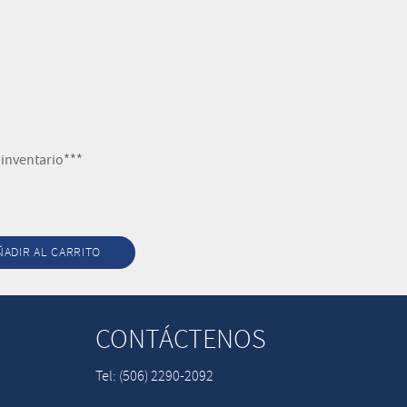
 inventario***
ÑADIR AL CARRITO
CONTÁCTENOS
Tel: (506) 2290-2092