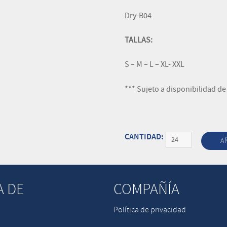
Dry-B04
TALLAS:
S – M – L – XL- XXL
*** Sujeto a disponibilidad de
Cantidad
A
A DE
COMPAÑÍA
Política de privacidad