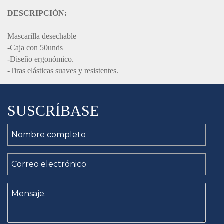
DESCRIPCIÓN:
Mascarilla desechable
-Caja con 50unds
-Diseño ergonómico.
-Tiras elásticas suaves y resistentes.
SUSCRÍBASE